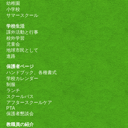
幼稚園
小学校
サマースクール
学校生活
課外活動と行事
校外学習
児童会
地球市民として
進路
保護者ページ
ハンドブック、各種書式
学校カレンダー
制服
ランチ
スクールバス
アフタースクールケア
PTA
保護者懇談会
教職員の紹介