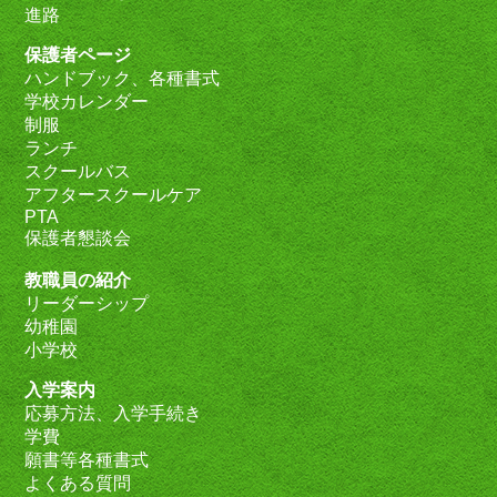
進路
保護者ページ
ハンドブック、各種書式
学校カレンダー
制服
ランチ
スクールバス
アフタースクールケア
PTA
保護者懇談会
教職員の紹介
リーダーシップ
幼稚園
小学校
入学案内
応募方法、入学手続き
学費
願書等各種書式
よくある質問