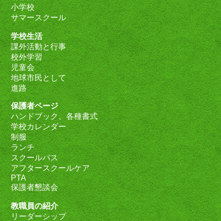
小学校
サマースクール
学校生活
課外活動と行事
校外学習
児童会
地球市民として
進路
保護者ページ
ハンドブック、各種書式
学校カレンダー
制服
ランチ
スクールバス
アフタースクールケア
PTA
保護者懇談会
教職員の紹介
リーダーシップ